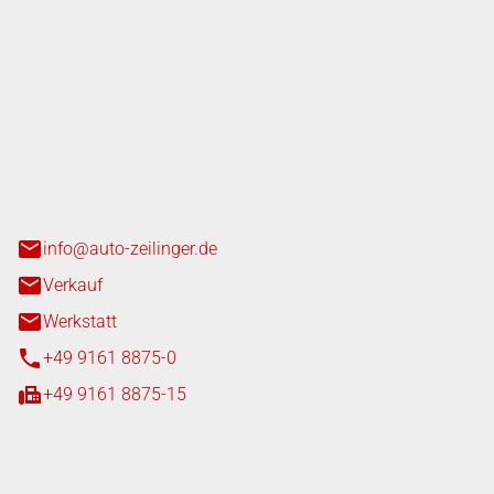
nger GmbH
n 3+7
heim
info@auto-zeilinger.de
Verkauf
Werkstatt
+49 9161 8875-0
+49 9161 8875-15
iten