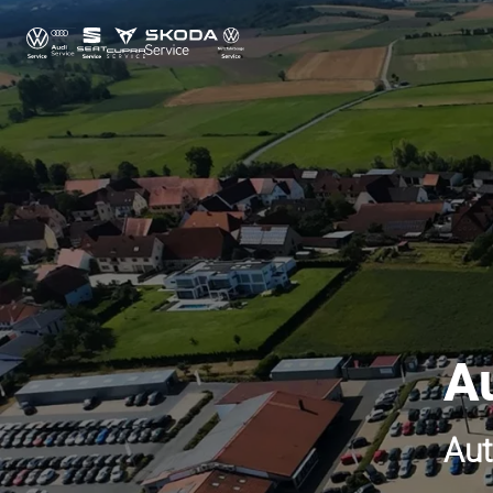
A
Aut