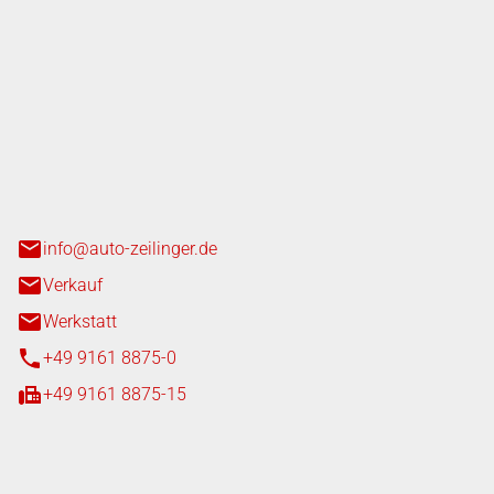
nger GmbH
n 3+7
heim
info@auto-zeilinger.de
Verkauf
Werkstatt
+49 9161 8875-0
+49 9161 8875-15
iten