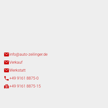
nger GmbH
n 3+7
heim
info@auto-zeilinger.de
Verkauf
Werkstatt
+49 9161 8875-0
+49 9161 8875-15
iten