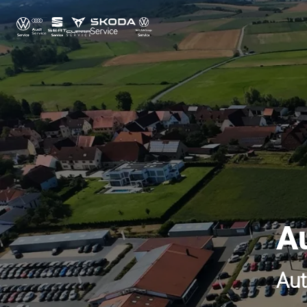
A
Aut