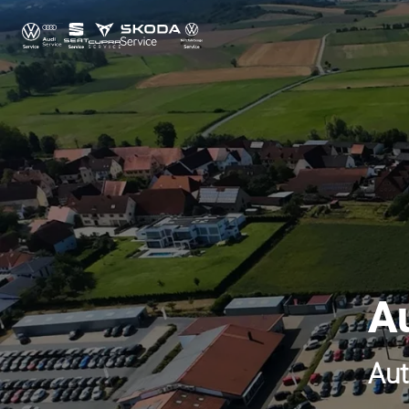
A
Aut