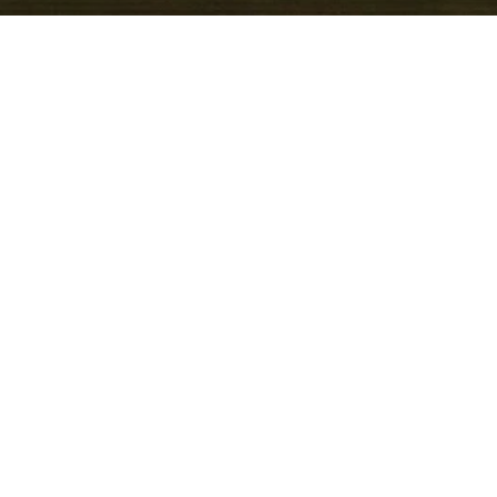
ewöhnlich viel Platz und
ichsweise niedrigen
er seit Jahrzehnten zu den
ch profitiert er von der
d Audi, etwa durch
le, was Zuverlässigkeit
stigt. Moderne
e Infotainment‑Angebote
ie Plug‑in‑Hybrid‑ und
 den Octavia vielseitig
 in Kitzingen beim Autohaus
 Service stehen
 VW, Audi, Skoda Service