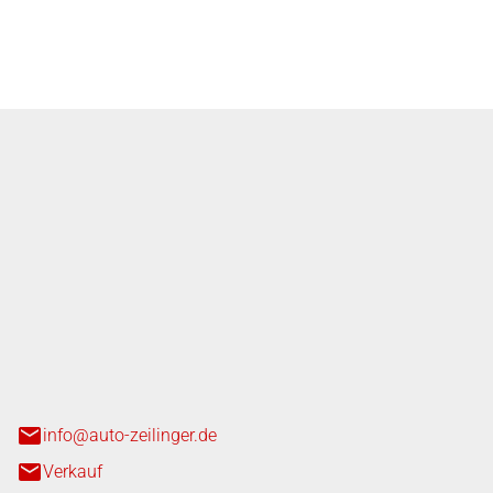
 VW‑Konzerns.
nger GmbH
n 3+7
heim
info@auto-zeilinger.de
Verkauf