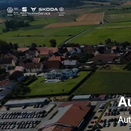
A
Aut