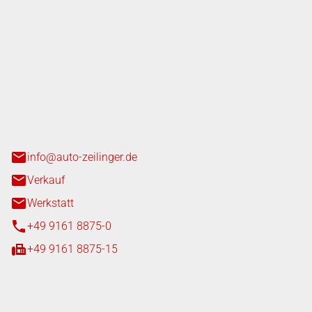
nger GmbH
n 3+7
heim
info@auto-zeilinger.de
Verkauf
Werkstatt
+49 9161 8875-0
+49 9161 8875-15
iten