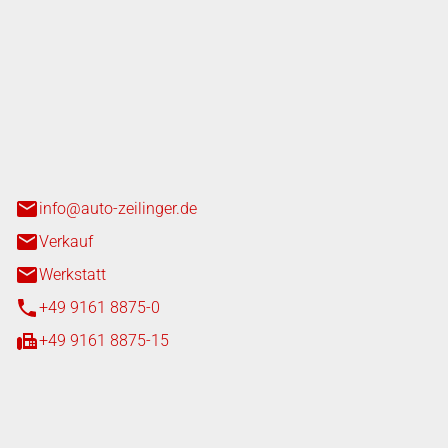
nger GmbH
n 3+7
heim
info@auto-zeilinger.de
Verkauf
Werkstatt
+49 9161 8875-0
+49 9161 8875-15
iten