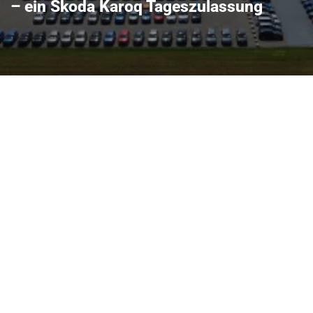
– ein Skoda Karoq Tageszulassung
sung bietet modernen City-
is-Leistungs-Verhältnis:
Innenraum und effiziente
Pendler als auch für
des Fahrzeugs ist
– von Frankfurt am Main
 Vor Ort profitieren Käufer
 VW Service, Audi Service,
 Cupra Service stehen für
Tageszulassungen sind in