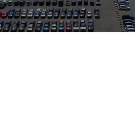
sungen verbindet und sich seit seiner Einführung als vielseitige
Rücksitzlösungen (Vario-Flex) und zahlreiche praktische Ablagen
Marken des VW-Konzerns, von effizienten TSI‑Benzinern über TD
 mit Smartphone‑Integration sowie Assistenzsysteme für Sicher
aus vorgenommene Servicearbeiten beziehen sich auf die in der M