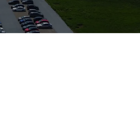
r Begleiter
, die den Karoq
I‑Dieselvarianten
heit und Komfort
arkenabhängigkeit