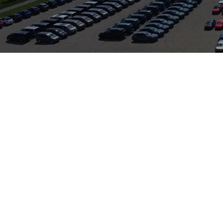
 kompakter SUV, der Alltagstauglichkeit mit flexiblen Innenraumlö
tisch sind ein großzügiger Gepäckraum, optionale verschiebbare 
lich machen. Technisch teilt er viele Komponenten mit anderen 
en und optionalem Allradantrieb. Moderne Infotainment‑Systeme
Dieses Fahrzeug steht in Erlangen bei Auto Zeilinger; im Autoh
er: VW, Audi, Skoda Service und VW Nutzfahrzeuge.