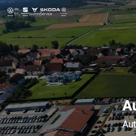
A
Aut