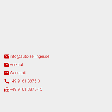
nger GmbH
n 3+7
heim
info@auto-zeilinger.de
Verkauf
Werkstatt
+49 9161 8875-0
+49 9161 8875-15
iten