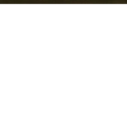
inger in Dietersheim:
noch jungem Wertverlust
eswagen bieten sie oft
aufruhige Motoren und
eile – ideal für Käufer, die
em günstigeren Preis
hrsgünstig nahe Nürnberg,
ort schnell und
 Im Haus pflegen die
ervices für VW, Audi,
 regelmäßiger Wartung
petenz sicherstellt.
ahlt sich diese Betreuung