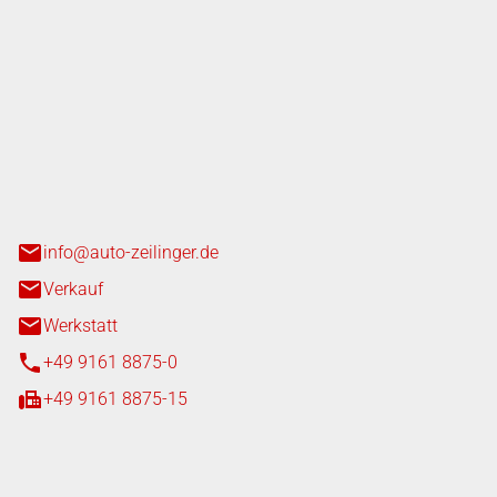
nger GmbH
n 3+7
heim
info@auto-zeilinger.de
Verkauf
Werkstatt
+49 9161 8875-0
+49 9161 8875-15
iten