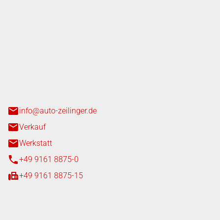
nger GmbH
n 3+7
heim
info@auto-zeilinger.de
Verkauf
Werkstatt
+49 9161 8875-0
+49 9161 8875-15
iten