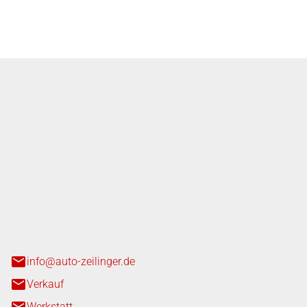
nger GmbH
n 3+7
heim
info@auto-zeilinger.de
Verkauf
Werkstatt