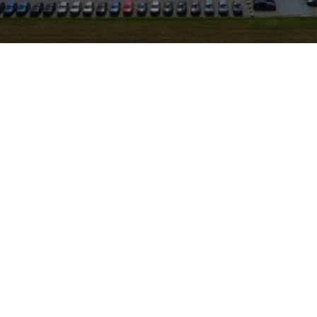
 Seat Leon als Jahreswagen
m. Der Seat Leon kombiniert
otoren und moderne
ltag und Langstrecke. Als
an Werterhalt und häufig
zeitig guter Ausstattung.
Suchgebiet Ansbach, so
und bequem erreichen
 zudem vom autorisierten
at und Cupra – für gewohnt
atur nach
on aus dieser Quelle