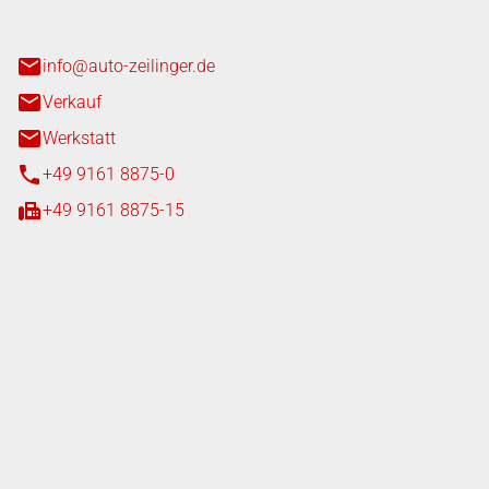
heim
info@auto-zeilinger.de
Verkauf
Werkstatt
+49 9161 8875-0
+49 9161 8875-15
iten
tag
08:00 - 18:00 Uhr
08:00 - 16:00 Uhr
tag
07:00 - 18:00 Uhr