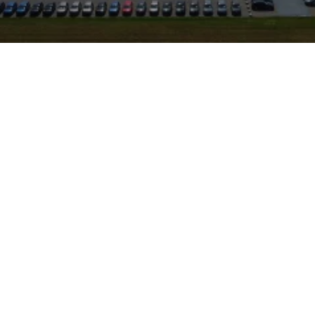
ches Design mit sportlicher
 der Performance-Schiene
er für knackige Lenkung,
ung und eine Auswahl
bomotoren und
er MQB‑Plattform des
 Leon moderne
kpit und
gstauglichkeit und
ulisse von Rothenburg ob
 Landstraßen und
mt das dynamische