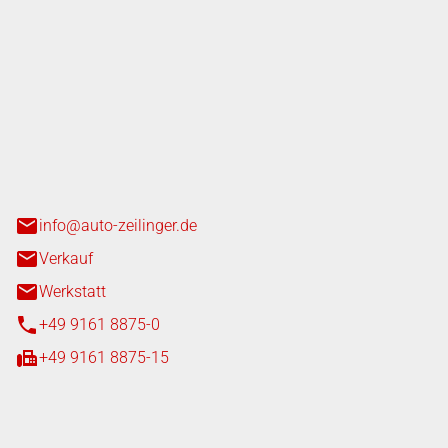
nger GmbH
n 3+7
heim
info@auto-zeilinger.de
Verkauf
Werkstatt
+49 9161 8875-0
+49 9161 8875-15
iten