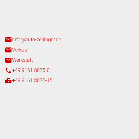
nger GmbH
n 3+7
heim
info@auto-zeilinger.de
Verkauf
Werkstatt
+49 9161 8875-0
+49 9161 8875-15
iten
tag
08:00 - 18:00 Uhr
08:00 - 16:00 Uhr