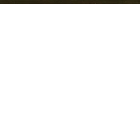
ustes Offroad-Design mit
n Klassiker für Gelände und
n Dietersheim steht das
aum Bamberg aus schnell
eam vor Ort kennt sich
 bietet ergänzend
 Skoda, Seat und Cupra an,
che Werkstattbesuche
 können. Besonders
eit und die
en den Frontera zu einem
üge ins Umland, während
ktische Ladeflächen den