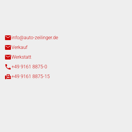
nger GmbH
n 3+7
heim
info@auto-zeilinger.de
Verkauf
Werkstatt
+49 9161 8875-0
+49 9161 8875-15
iten
tag
08:00 - 18:00 Uhr
08:00 - 16:00 Uhr