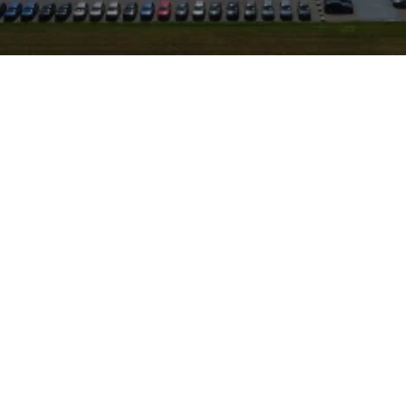
eszulassung von Opel? Im
ersheim finden Sie
are Neuwagen mit minimaler
encharakter. Dietersheim
s Ansbach den Standort gut
ofitieren Sie von den
 günstigere Konditionen
ssungen, sofortige
tt ausgestattete
o Zeilinger
VW, Audi, Skoda, Seat und
stig Wartung und Pflege bei