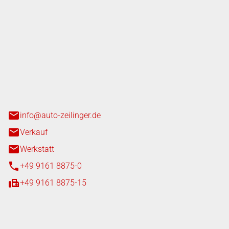
nger GmbH
n 3+7
heim
info@auto-zeilinger.de
Verkauf
Werkstatt
+49 9161 8875-0
+49 9161 8875-15
iten