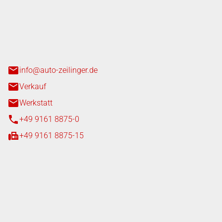
nger GmbH
n 3+7
heim
info@auto-zeilinger.de
Verkauf
Werkstatt
+49 9161 8875-0
+49 9161 8875-15
iten
tag
08:00 - 18:00 Uhr
08:00 - 16:00 Uhr