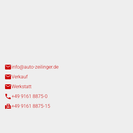
nger GmbH
n 3+7
heim
info@auto-zeilinger.de
Verkauf
Werkstatt
+49 9161 8875-0
+49 9161 8875-15
iten