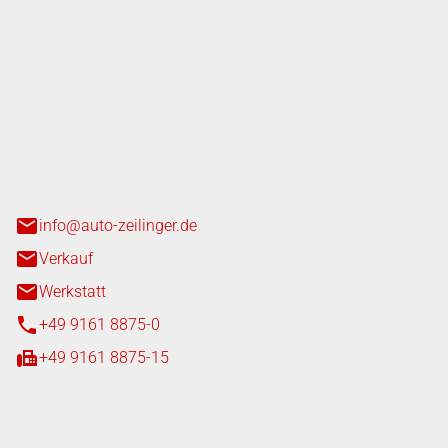
nger GmbH
n 3+7
heim
info@auto-zeilinger.de
Verkauf
Werkstatt
+49 9161 8875-0
+49 9161 8875-15
iten