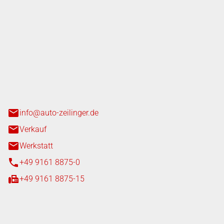
nger GmbH
n 3+7
heim
info@auto-zeilinger.de
Verkauf
Werkstatt
+49 9161 8875-0
+49 9161 8875-15
iten