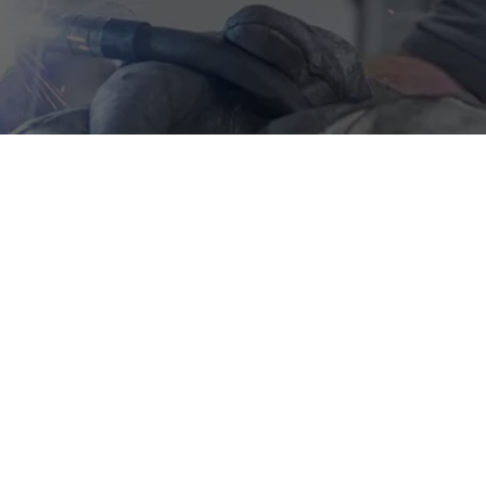
 Kfz-Mechatroniker
ägen für Volkswagen, Audi, SEAT, CUPRA, SKODA und Volkswagen N
ice und verkaufen ca. 4.000 Fahrzeuge pro Jahr. Du hast Freude
und deine Arbeit stets im Sinne der Kundenzufriedenheit zu er