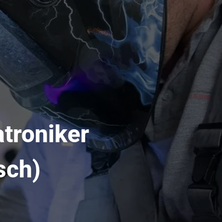
troniker
sch)