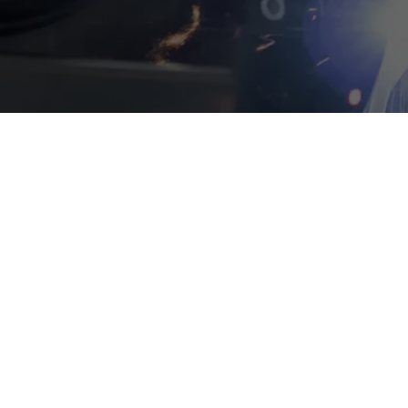
tärkung unseres Teams
r dich als
Karosseriebauer /
etechnik (Mensch)
ppe ist ein mittelständischer Familienbetrieb mit Servicevertr
ern (Menschen) beraten und betreuen wir unsere Kunden im Serv
ollegen (Menschen) zum Erfolg unseres Autohauses beizutragen 