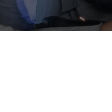
utzfahrzeuge. Mit
 daran,
ledigen? Dann bist