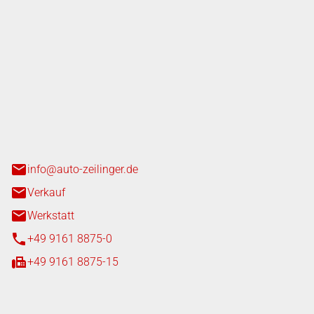
nger GmbH
n 3+7
heim
info@auto-zeilinger.de
Verkauf
Werkstatt
+49 9161 8875-0
+49 9161 8875-15
iten