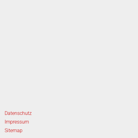
rvice
ende Links
Datenschutz
Impressum
Sitemap