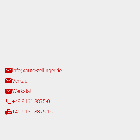
nger GmbH
n 3+7
heim
info@auto-zeilinger.de
Verkauf
Werkstatt
+49 9161 8875-0
+49 9161 8875-15
iten