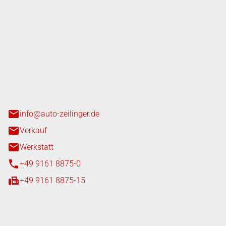
nger GmbH
n 3+7
heim
info@auto-zeilinger.de
Verkauf
Werkstatt
+49 9161 8875-0
+49 9161 8875-15
iten