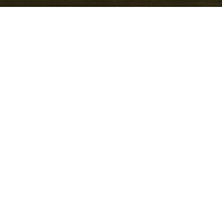
t Ateca) — ein kompakter
entstand als eigenständige
nd machte mit dem Ateca
. Der Ateca kombiniert
 mit dynamischer
tungsstarken
eichermaßen alltagstauglich
ypisch sind hohe
 Fahrerassistenzsysteme
r auch längere Fahrten
Modell auf dem
ibt es zahlreiche
it Fahrzeugen von VW,