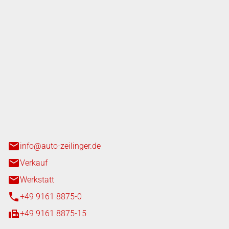
nger GmbH
n 3+7
heim
info@auto-zeilinger.de
Verkauf
Werkstatt
+49 9161 8875-0
+49 9161 8875-15