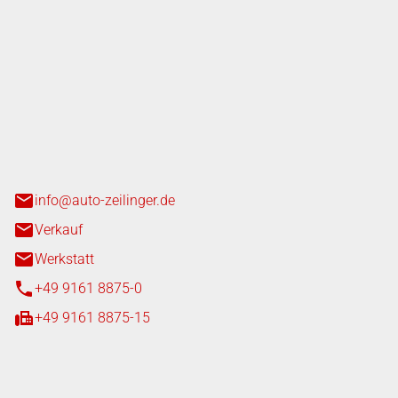
nger GmbH
n 3+7
heim
info@auto-zeilinger.de
Verkauf
Werkstatt
+49 9161 8875-0
+49 9161 8875-15
iten