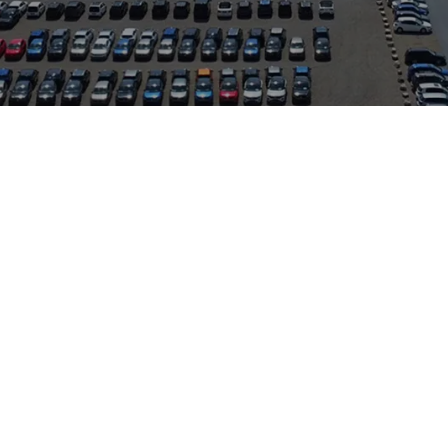
rteile einer Neuwagen-Garantie kombiniert mit besonders günstig
iegt gut erreichbar im Raum Frankfurt am Main, der Standort ist 
 Herstellern wie VW, Audi, Skoda, Seat und Cupra, sodass Wartu
esem Angebot verbindet moderne Technik und Komfort mit eine