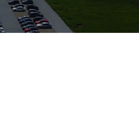
en Konditionen
schnell anzufahren
ng und Reparaturen
m hervorragenden