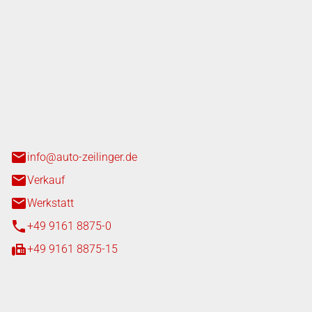
nger GmbH
n 3+7
heim
info@auto-zeilinger.de
Verkauf
Werkstatt
+49 9161 8875-0
+49 9161 8875-15
iten