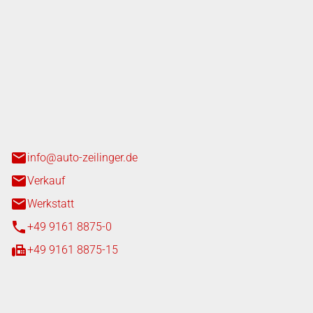
nger GmbH
n 3+7
heim
info@auto-zeilinger.de
Verkauf
Werkstatt
+49 9161 8875-0
+49 9161 8875-15
iten