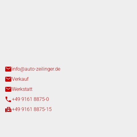
nger GmbH
n 3+7
heim
info@auto-zeilinger.de
Verkauf
Werkstatt
+49 9161 8875-0
+49 9161 8875-15
iten