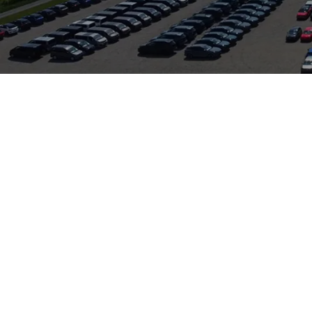
 A3 bei Auto Zeilinger in Dietersheim – ein kompaktes Premium
me, effiziente Motoren und hochwertiges Interieur zu einem agil
m profitieren Interessenten aus Bamberg von einer schnellen und
etet darüber hinaus qualifizierten Service für Audi sowie für di
hrt nach Herstellervorgaben. Nutzen Sie die Gelegenheit, den Au
zu überzeugen.