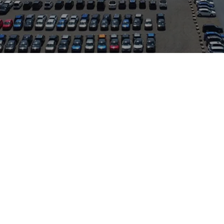
fahrzeug mit dynamischem Design und hoher Alltagstauglichkeit
en Fahrerlebnis, ideal für Stadtverkehr und längere Strecken gl
 einfachen Erreichbarkeit, sodass Probefahrt und Beratung unko
e Marken VW, Skoda, Seat und Cupra – von Wartung über Reparatur
di A3 vor Ort zu erleben und sich persönlich von Fahrkomfort, Te