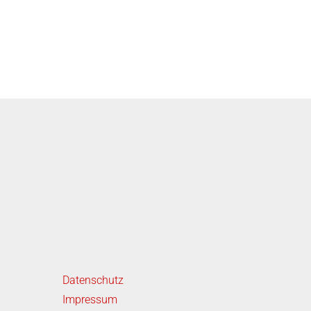
emium-Kompakten
änzenden Services
iterführende Links
Datenschutz
Impressum