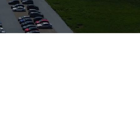
. Der A3 verbindet
eichermaßen. Als
mpliziert möglich
 bis zu
chnik und