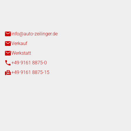
nger GmbH
n 3+7
heim
info@auto-zeilinger.de
Verkauf
Werkstatt
+49 9161 8875-0
+49 9161 8875-15
iten
tag
08:00 - 18:00 Uhr
08:00 - 16:00 Uhr