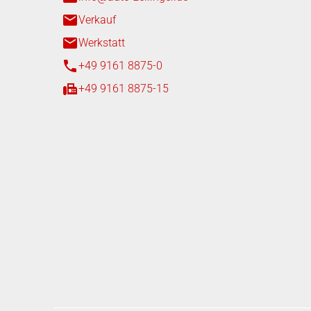
Samstag
08:00 - 1
Verkauf
Werkstatt
Service
+49 9161 8875-0
Montag -
07:00 - 1
Freitag
+49 9161 8875-15
Fahrzeuganlieferung
Montag -
08:00 - 1
Freitag
Samstag
Nachttres
Sonntag
Nachttres
Fahrzeugabholung Händl
Montag -
08:00 - 1
Freitag