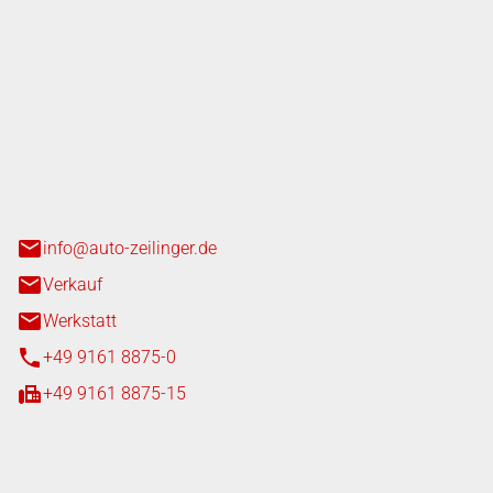
nger GmbH
n 3+7
heim
info@auto-zeilinger.de
Verkauf
Werkstatt
+49 9161 8875-0
+49 9161 8875-15
iten