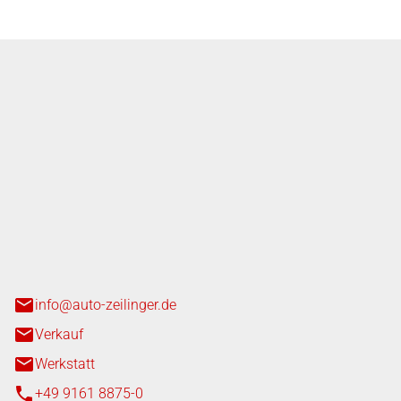
nger GmbH
n 3+7
heim
info@auto-zeilinger.de
Verkauf
Werkstatt
+49 9161 8875-0