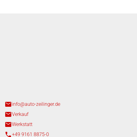
nger GmbH
n 3+7
heim
info@auto-zeilinger.de
Verkauf
Werkstatt
+49 9161 8875-0