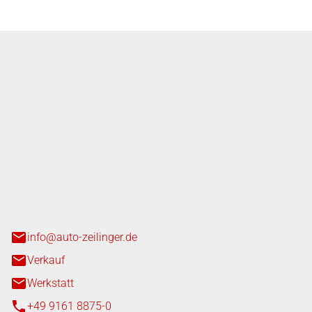
nger GmbH
n 3+7
heim
info@auto-zeilinger.de
Verkauf
Werkstatt
+49 9161 8875-0