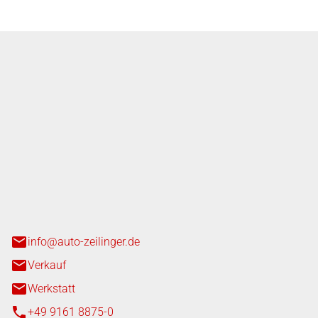
nger GmbH
n 3+7
heim
info@auto-zeilinger.de
Verkauf
Werkstatt
+49 9161 8875-0