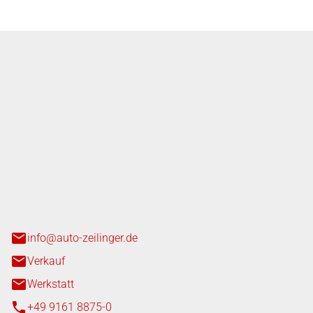
nger GmbH
n 3+7
heim
info@auto-zeilinger.de
Verkauf
Werkstatt
+49 9161 8875-0