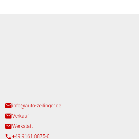
nger GmbH
n 3+7
heim
info@auto-zeilinger.de
Verkauf
Werkstatt
+49 9161 8875-0