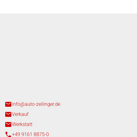
nger GmbH
n 3+7
heim
info@auto-zeilinger.de
Verkauf
Werkstatt
+49 9161 8875-0