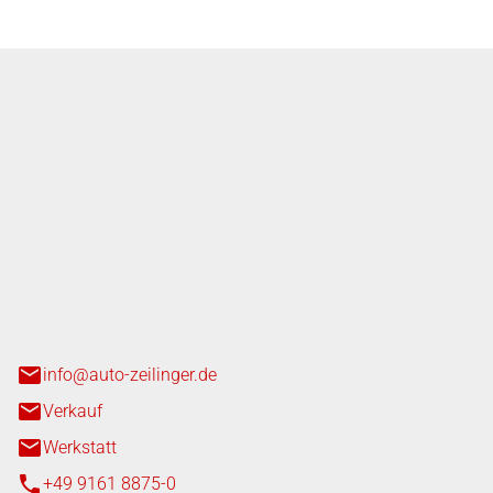
nger GmbH
n 3+7
heim
info@auto-zeilinger.de
Verkauf
Werkstatt
+49 9161 8875-0