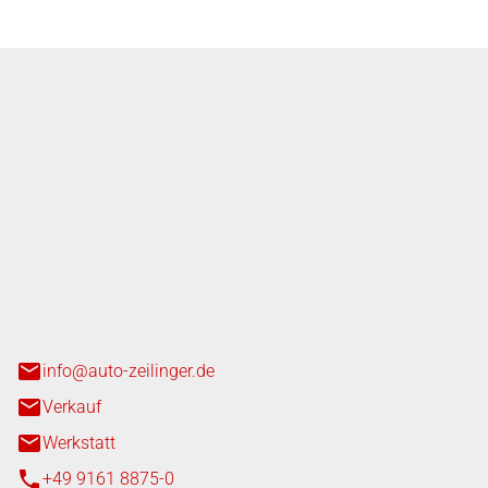
nger GmbH
n 3+7
heim
info@auto-zeilinger.de
Verkauf
Werkstatt
+49 9161 8875-0