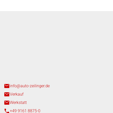
nger GmbH
n 3+7
heim
info@auto-zeilinger.de
Verkauf
Werkstatt
+49 9161 8875-0