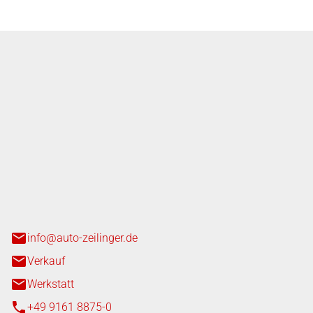
nger GmbH
n 3+7
heim
info@auto-zeilinger.de
Verkauf
Werkstatt
+49 9161 8875-0